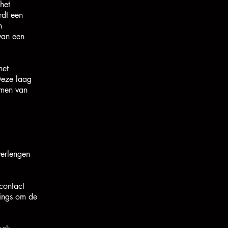
het
rdt een
n
van een
het
Deze laag
rmen van
verlengen
contact
tings om de