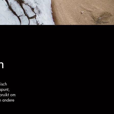
n
isch
spunt,
bruikt om
n andere