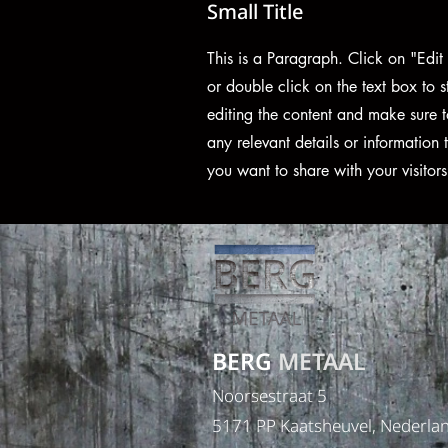
Small Title
This is a Paragraph. Click on "Edit 
or double click on the text box to s
editing the content and make sure 
any relevant details or information 
you want to share with your visitors
BERG
METAAL
Noorsestraat 5
5171 PP Kaatsheuvel, Nederla