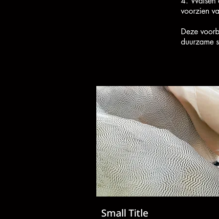
4. Walsen e
voorzien va
Deze voorbe
duurzame sl
Small Title