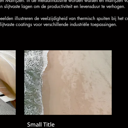
n Matrijzen: In de metaalindustrie worden walsen en matrijzen v
n slijtvaste lagen om de productiviteit en levensduur te verhogen.
elden illustreren de veelzijdigheid van thermisch spuiten bij het 
ijtvaste coatings voor verschillende industriële toepassingen.
Small Title