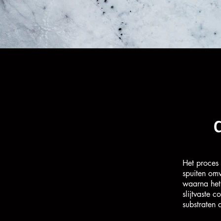
Het proces 
spuiten omv
waarna het
slijtvaste
substraten