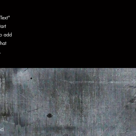
Text"
tart
to add
that
.
nd