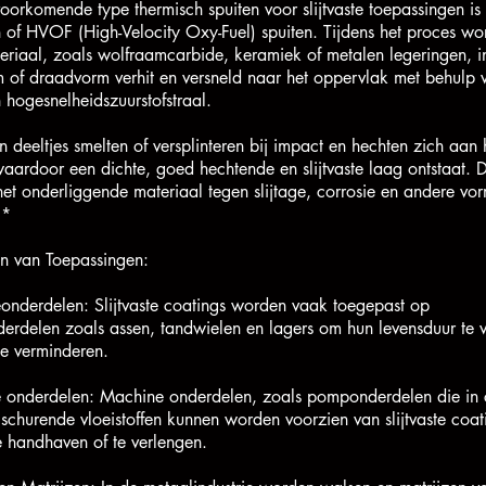
oorkomende type thermisch spuiten voor slijtvaste toepassingen is 
 of HVOF (High-Velocity Oxy-Fuel) spuiten. Tijdens het proces wo
ateriaal, zoals wolfraamcarbide, keramiek of metalen legeringen, i
 of draadvorm verhit en versneld naar het oppervlak met behulp 
 hogesnelheidszuurstofstraal.
 deeltjes smelten of versplinteren bij impact en hechten zich aan 
waardoor een dichte, goed hechtende en slijtvaste laag ontstaat. 
et onderliggende materiaal tegen slijtage, corrosie en andere vo
.*
n van Toepassingen:
onderdelen: Slijtvaste coatings worden vaak toegepast op
erdelen zoals assen, tandwielen en lagers om hun levensduur te 
 te verminderen.
 onderdelen: Machine onderdelen, zoals pomponderdelen die in 
churende vloeistoffen kunnen worden voorzien van slijtvaste coa
te handhaven of te verlengen.