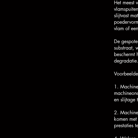
Het meest v
vlamspuiten
slijtvast m
poedervorm
vlam of een
De gespoten
substraat, 
beschermt h
degradatie
Voorbeelde
1. Machine
machineond
en slijtage
2. Machine
komen met s
prestaties 