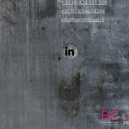
+ 31 (0) 416 531 508
+31 (0) 6 54664344
info@bergmetaal.nl
Pr
20