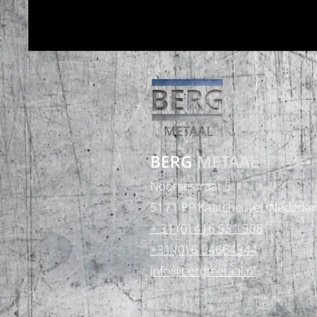
BERG
METAAL
Noorsestraat 5
5171 PP Kaatsheuvel, Nederla
+ 31 (0) 416 531 508
+31 (0) 6 54664344
info@bergmetaal.nl