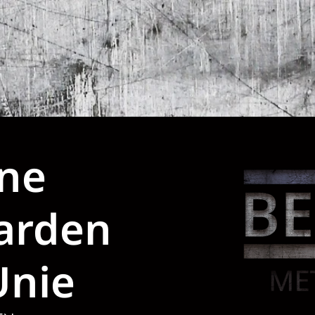
ssingen
Circle ARC
Onze uitdagingen
Con
ne
arden
Unie