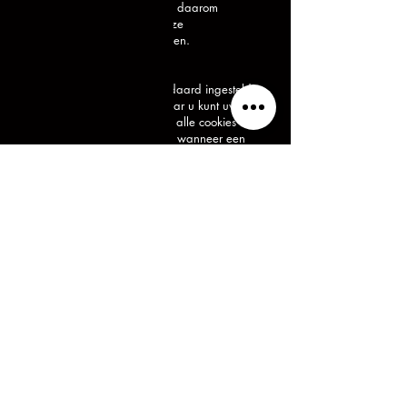
deze privacyverklaring. Het is daarom
raadzaam om regelmatig deze
privacyverklaring te raadplegen.
Cookies uitzetten
De meeste browsers zijn standaard ingesteld
om cookies te accepteren, maar u kunt uw
browser opnieuw instellen om alle cookies te
weigeren of om aan te geven wanneer een
cookie wordt verzonden. Het is echter mogelijk
dat sommige functies en –services, op onze en
andere websites, niet correct functioneren als
cookies zijn uitgeschakeld in uw browser.
BERG
METAAL