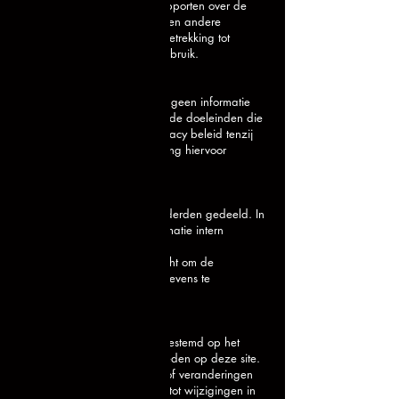
u de website gebruikt, om rapporten over de
website-activiteit op te stellen en andere
diensten aan te bieden met betrekking tot
website-activiteit en internetgebruik.
Doeleinden
We verzamelen of gebruiken geen informatie
voor andere doeleinden dan de doeleinden die
worden beschreven in dit privacy beleid tenzij
we van tevoren uw toestemming hiervoor
hebben verkregen.
Derden
De informatie wordt niet met derden gedeeld. In
enkele gevallen kan de informatie intern
gedeeld worden.
Onze werknemers zijn verplicht om de
vertrouwelijkheid van uw gegevens te
respecteren.
Veranderingen
Deze privacyverklaring is afgestemd op het
gebruik van en de mogelijkheden op deze site.
Eventuele aanpassingen en/of veranderingen
van deze site, kunnen leiden tot wijzigingen in