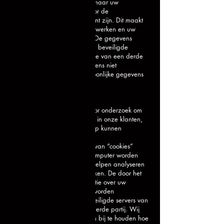
bewaren. Soms vragen wij u naar uw
persoonlijke gegevens die voor de
desbetreffende situatie relevant zijn. Dit maakt
het mogelijk uw vragen te verwerken en uw
verzoeken te beantwoorden. De gegevens
worden opgeslagen op eigen beveiligde
servers van Berg Metaal of die van een derde
partij. Wij zullen deze gegevens niet
combineren met andere persoonlijke gegevens
waarover wij beschikken.
Cookies
Wij verzamelen gegevens voor onderzoek om
zo een beter inzicht te krijgen in onze klanten,
zodat wij onze diensten hierop kunnen
afstemmen.
Deze website maakt gebruik van “cookies”
(tekstbestandjes die op uw computer worden
geplaatst) om de website te helpen analyseren
hoe gebruikers de site gebruiken. De door het
cookie gegenereerde informatie over uw
gebruik van de website kan worden
overgebracht naar eigen beveiligde servers van
Berg Metaal of die van een derde partij. Wij
gebruiken deze informatie om bij te houden hoe