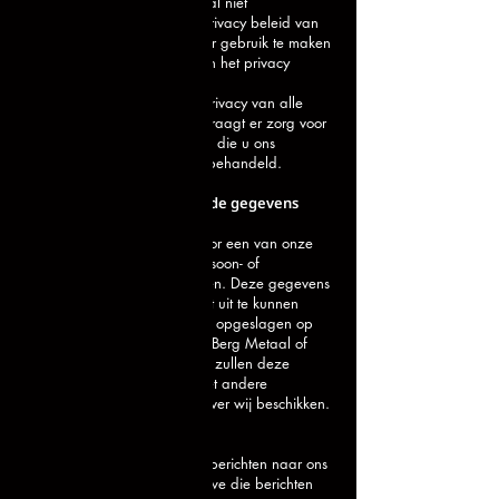
bewust te zijn dat Berg Metaal niet
verantwoordelijk is voor het privacy beleid van
andere sites en bronnen. Door gebruik te maken
van deze website geeft u aan het privacy
beleid te accepteren.
Berg Metaal respecteert de privacy van alle
gebruikers van haar site en draagt er zorg voor
dat de persoonlijke informatie die u ons
verschaft vertrouwelijk wordt behandeld.
Ons gebruik van verzamelde gegevens
Gebruik van onze diensten
Wanneer u zich aanmeldt voor een van onze
diensten vragen we u om persoon- of
bedrijfsgegevens te verstrekken. Deze gegevens
worden gebruikt om de dienst uit te kunnen
voeren. De gegevens worden opgeslagen op
eigen beveiligde servers van Berg Metaal of
die van een derde partij. Wij zullen deze
gegevens niet combineren met andere
persoonlijke gegevens waarover wij beschikken.
Communicatie
Wanneer u e-mail of andere berichten naar ons
verzendt, is het mogelijk dat we die berichten