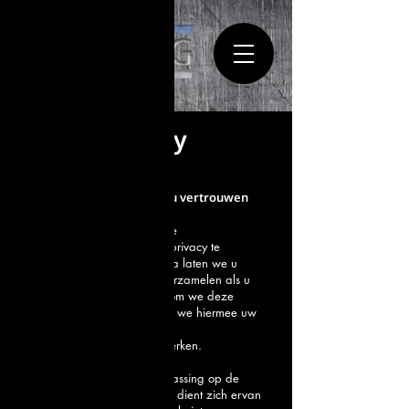
Privacy policy
Wij zijn er van bewust dat u vertrouwen
stelt in ons.
Wij zien het dan ook als onze
verantwoordelijkheid om uw privacy te
beschermen. Op deze pagina laten we u
weten welke gegevens we verzamelen als u
onze website gebruikt, waarom we deze
gegevens verzamelen en hoe we hiermee uw
gebruikservaring verbeteren.
Zo snapt u precies hoe wij werken.
Dit privacy beleid is van toepassing op de
diensten van Berg Metaal. U dient zich ervan