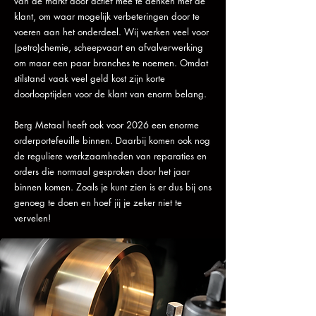
van de markt door actief mee te denken met de
klant, om waar mogelijk verbeteringen door te
voeren aan het onderdeel. Wij werken veel voor
(petro)chemie, scheepvaart en afvalverwerking
om maar een paar branches te noemen. Omdat
stilstand vaak veel geld kost zijn korte
doorlooptijden voor de klant van enorm belang.
Berg Metaal heeft ook voor 2026 een enorme
orderportefeuille binnen. Daarbij komen ook nog
de reguliere werkzaamheden van reparaties en
orders die normaal gesproken door het jaar
binnen komen. Zoals je kunt zien is er dus bij ons
genoeg te doen en hoef jij je zeker niet te
vervelen!