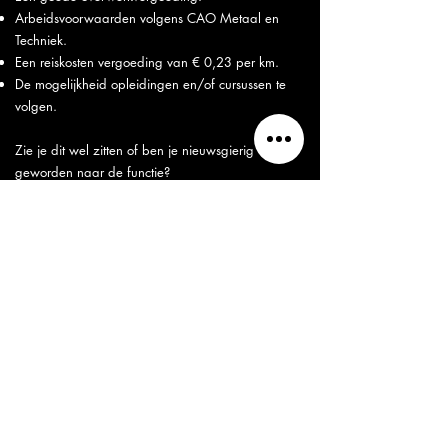
Arbeidsvoorwaarden volgens CAO Metaal en
Techniek.
Een reiskosten vergoeding van € 0,23 per km.
De mogelijkheid opleidingen en/of cursussen te
volgen.
Zie je dit wel zitten of ben je nieuwsgierig
geworden naar de functie?
Neem dan contact met ons op via het
telefoonnummer
0416-531508
of mail
naar
info@bergmetaal.nl
en we gaan kijken wat
we voor elkaar kunnen betekenen.
Acquisitie aan de hand van deze vacature wordt niet
op prijs gesteld. We verzoeken kandidaten rechtstreeks
te solliciteren bij Berg Metaal en wensen deze vacature
niet in te vullen middels een tussenkomst van een
uitzend- of werving en selectiebureau.